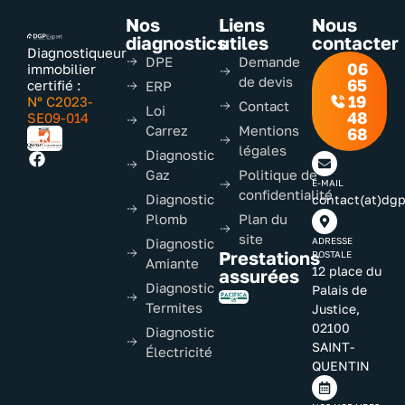
Nos
Liens
Nous
diagnostics
utiles
contacter
Diagnostiqueur
DPE
Demande
06
immobilier
de devis
65
certifié :
ERP
19
N° C2023-
Contact
Loi
48
SE09-014
Carrez
Mentions
68
légales
Diagnostic
Gaz
Politique de
E-MAIL
confidentialité
Diagnostic
contact(at)dgp
Plomb
Plan du
site
Diagnostic
ADRESSE
Prestations
POSTALE
Amiante
12 place du
assurées
Diagnostic
Palais de
Termites
Justice,
02100
Diagnostic
SAINT-
Électricité
QUENTIN